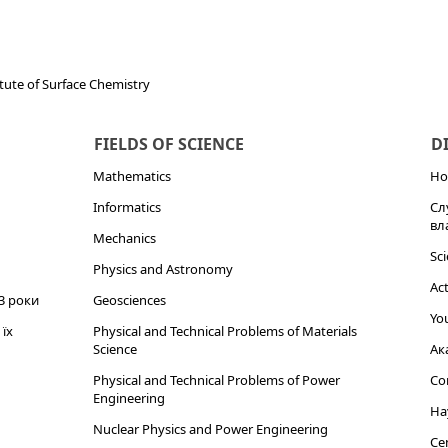
tute of Surface Chemistry
FIELDS OF SCIENCE
D
Mathematics
Но
Informatics
Сл
вл
Mechanics
Sci
Physics and Astronomy
Act
3 роки
Geosciences
You
їх
Physical and Technical Problems of Materials
Science
Ак
Physical and Technical Problems of Power
Cor
Engineering
На
Nuclear Physics and Power Engineering
Cen