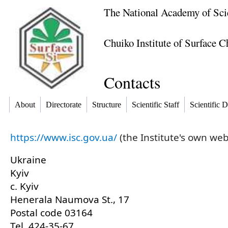
The National Academy of Sci
Chuiko Institute of Surface 
Contacts
About
Directorate
Structure
Scientific Staff
Scientific D
https://www.isc.gov.ua/
(the Institute's own web
Ukraine
Kyiv
c. Kyiv
Henerala Naumova St., 17
Postal code 03164
Tel. 424-35-67