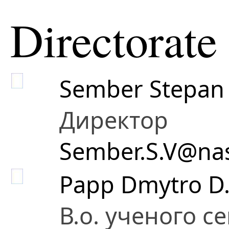
Directorate
Sember Stepan 
Директор
Sember.S.V@nas
Papp Dmytro D
В.о. ученого с