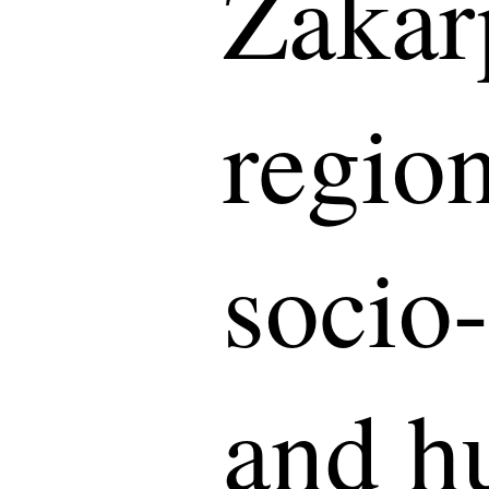
Zakar
region
socio
and h