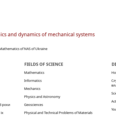
ics and dynamics of mechanical systems
f Mathematics of NAS of Ukraine
FIELDS OF SCIENCE
D
Mathematics
Но
Informatics
Сл
вл
Mechanics
Sci
Physics and Astronomy
Act
3 роки
Geosciences
You
їх
Physical and Technical Problems of Materials