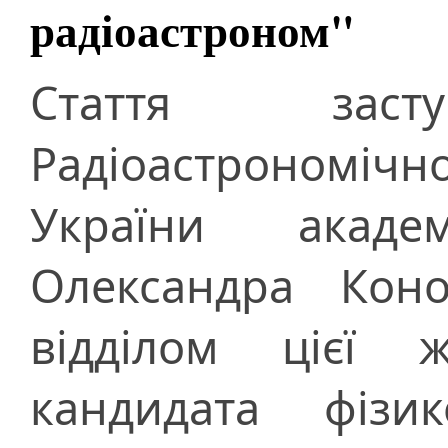
радіоастроном"
Стаття заст
Радіоастрономі
України акад
Олександра Коно
відділом цієї 
кандидата фізик