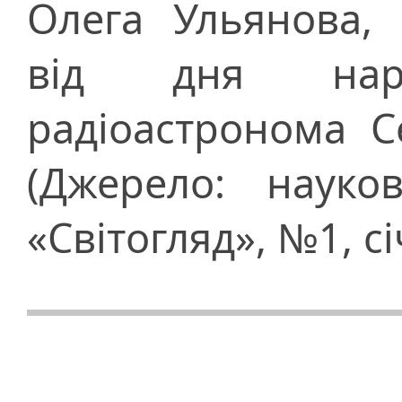
Олега Ульянова,
від дня наро
радіоастронома 
(Джерело: науко
«Світогляд», №1, с