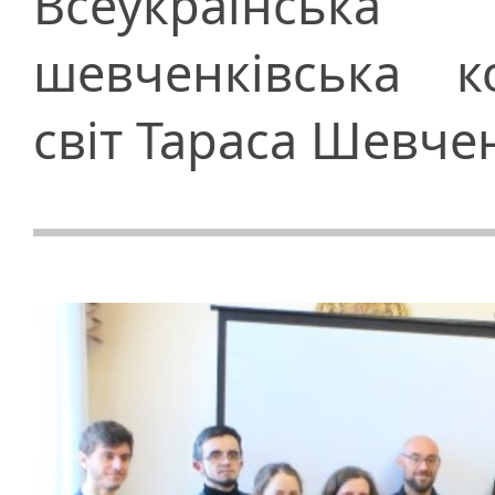
Всеукраїнсь
шевченківська к
світ Тараса Шевчен