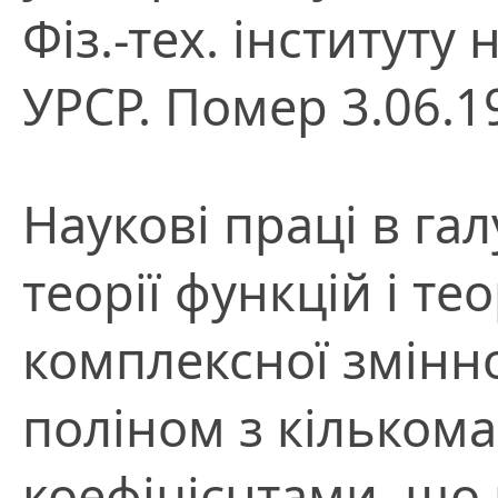
Фіз.-тех. інститут
УРСР. Помер 3.06.1
Наукові праці в гал
теорії функцій і те
комплексної змінно
поліном з кільком
коефіцієнтами, щ