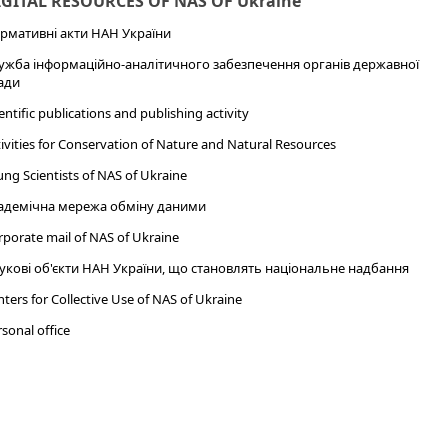
IGITAL RESOURCES OF NAS OF Ukraine
рмативні акти НАН України
ужба інформаційно-аналітичного забезпечення органів державної
ади
entific publications and publishing activity
ivities for Conservation of Nature and Natural Resources
ng Scientists of NAS of Ukraine
адемічна мережа обміну даними
porate mail of NAS of Ukraine
укові об'єкти НАН України, що становлять національне надбання
ters for Collective Use of NAS of Ukraine
sonal office