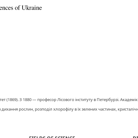
ences of Ukraine
тет (1869). З 1880 — професор Лісового інституту в Петербурзі. Академік
в дихання рослин, розподіл хлорофілу в їх зелених частинах, кристаліч