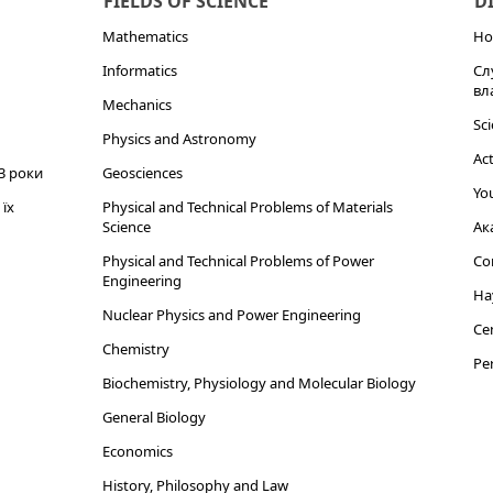
FIELDS OF SCIENCE
D
Mathematics
Но
Informatics
Сл
вл
Mechanics
Sci
Physics and Astronomy
Act
3 роки
Geosciences
You
їх
Physical and Technical Problems of Materials
Science
Ак
Physical and Technical Problems of Power
Cor
Engineering
На
Nuclear Physics and Power Engineering
Cen
Chemistry
Per
Biochemistry, Physiology and Molecular Biology
General Biology
Economics
History, Philosophy and Law