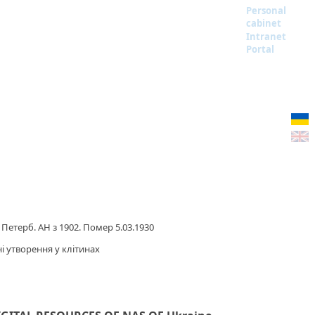
Personal
cabinet
Intranet
Portal
 Петерб. АН з 1902. Помер 5.03.1930
ні утворення у клітинах