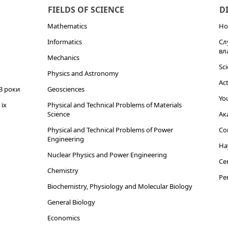
FIELDS OF SCIENCE
D
Mathematics
Но
Informatics
Сл
вл
Mechanics
Sci
Physics and Astronomy
Act
3 роки
Geosciences
You
їх
Physical and Technical Problems of Materials
Science
Ак
Physical and Technical Problems of Power
Cor
Engineering
На
Nuclear Physics and Power Engineering
Cen
Chemistry
Per
Biochemistry, Physiology and Molecular Biology
General Biology
Economics