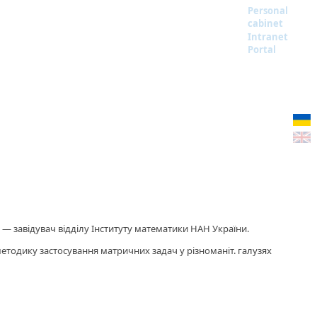
Personal
cabinet
Intranet
Portal
06 — завідувач відділу Інституту математики НАН України.
ив методику застосування матричних задач у різноманіт. галузях