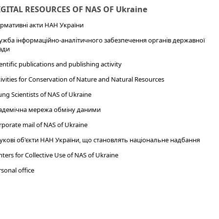
IGITAL RESOURCES OF NAS OF Ukraine
рмативні акти НАН України
ужба інформаційно-аналітичного забезпечення органів державної
ади
entific publications and publishing activity
ivities for Conservation of Nature and Natural Resources
ng Scientists of NAS of Ukraine
адемічна мережа обміну даними
porate mail of NAS of Ukraine
укові об'єкти НАН України, що становлять національне надбання
ters for Collective Use of NAS of Ukraine
sonal office