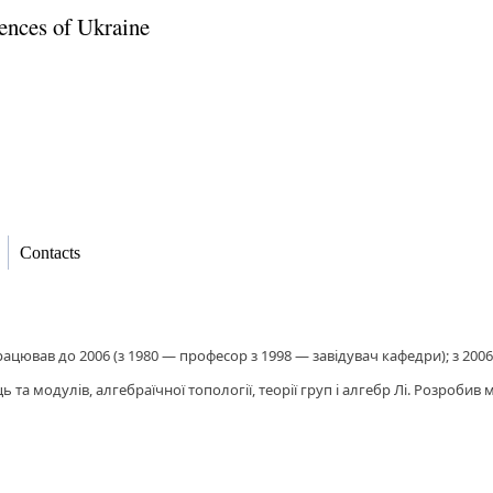
ences of Ukraine
Contacts
е працював до 2006 (з 1980 — професор з 1998 — завідувач кафедри); з 20
ець та модулів, алгебраїчної топології, теорії груп і алгебр Лі. Розроб