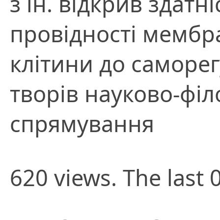
з ін. відкрив здатн
провідності мембр
клітини до саморег
творів науково-фі
спрямування
620 views. The last 