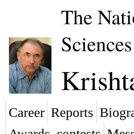
The Nati
Sciences
Krisht
Career
Reports
Biogra
Awards, contests
Mess