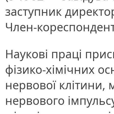
заступник директор
Член-кореспондент
Наукові праці при
фізико-хімічних ос
нервової клітини, 
нервового імпульсу