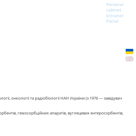
Personal
cabinet
Intranet
Portal
логії, онкології та радіобіології НАН України (з 1976 — завідувач
сорбентів, гемосорбційних апаратів, вуглецевих ентеросорбентів,