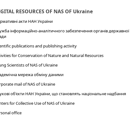
IGITAL RESOURCES OF NAS OF Ukraine
рмативні акти НАН України
ужба інформаційно-аналітичного забезпечення органів державної
ади
entific publications and publishing activity
ivities for Conservation of Nature and Natural Resources
ng Scientists of NAS of Ukraine
адемічна мережа обміну даними
porate mail of NAS of Ukraine
укові об'єкти НАН України, що становлять національне надбання
ters for Collective Use of NAS of Ukraine
sonal office