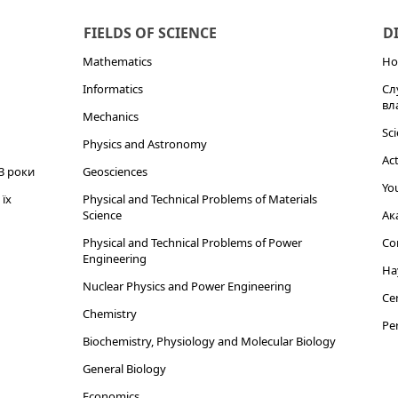
FIELDS OF SCIENCE
D
Mathematics
Но
Informatics
Сл
вл
Mechanics
Sci
Physics and Astronomy
Act
3 роки
Geosciences
You
їх
Physical and Technical Problems of Materials
Science
Ак
Physical and Technical Problems of Power
Cor
Engineering
На
Nuclear Physics and Power Engineering
Cen
Chemistry
Per
Biochemistry, Physiology and Molecular Biology
General Biology
Economics