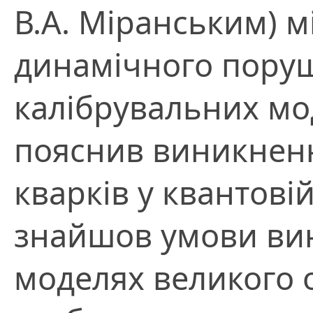
В.А. Міранським) м
динамічного поруш
калібрувальних мод
пояснив виникнен
кварків у квантові
знайшов умови вин
моделях великого 