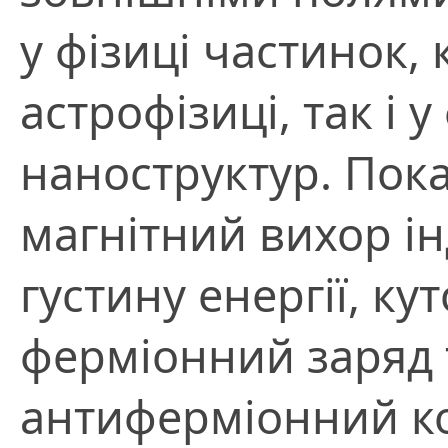
у фізиці частинок, 
астрофізиці, так і 
наноструктур. Пок
магнітний вихор ін
густину енергії, к
ферміонний заряд 
антиферміонний ко