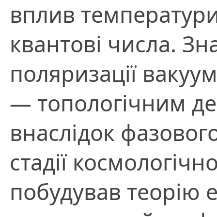
вплив температури
квантові числа. З
поляризації вакуу
— топологічним де
внаслідок фазовог
стадії космологічн
побудував теорію 