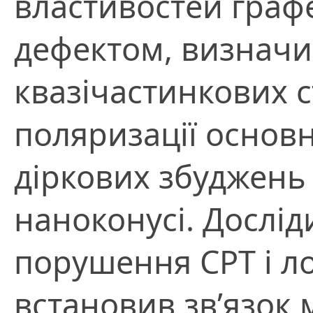
властивостей граф
дефектом, визначи
квазічастинкових с
поляризації основн
діркових збуджень
наноконусі. Дослі
порушення СРТ і ло
встановив зв’язок