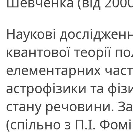
Шевченка (від 2000
Наукові досліджен
квантової теорії по
елементарних части
астрофізики та фі
стану речовини. З
(спільно з П.І. Фом