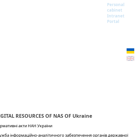
Personal
cabinet
Intranet
Portal
IGITAL RESOURCES OF NAS OF Ukraine
рмативні акти НАН України
ужба інформаційно-аналітичного забезпечення органів державної