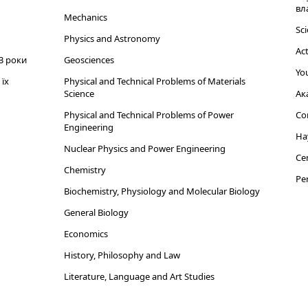
вл
Mechanics
Sci
Physics and Astronomy
Act
3 роки
Geosciences
You
їх
Physical and Technical Problems of Materials
Science
Ак
Physical and Technical Problems of Power
Cor
Engineering
На
Nuclear Physics and Power Engineering
Cen
Chemistry
Per
Biochemistry, Physiology and Molecular Biology
General Biology
Economics
History, Philosophy and Law
Literature, Language and Art Studies