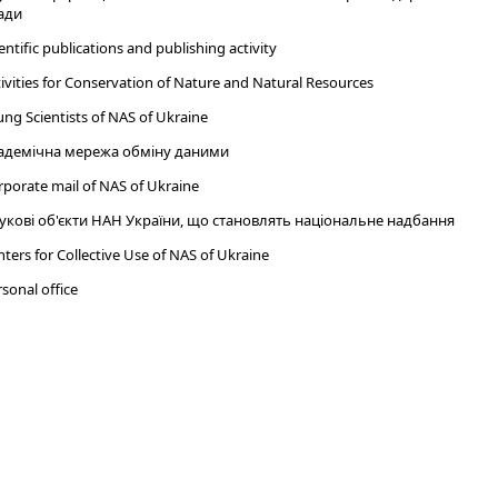
ади
entific publications and publishing activity
ivities for Conservation of Nature and Natural Resources
ng Scientists of NAS of Ukraine
адемічна мережа обміну даними
porate mail of NAS of Ukraine
укові об'єкти НАН України, що становлять національне надбання
ters for Collective Use of NAS of Ukraine
sonal office