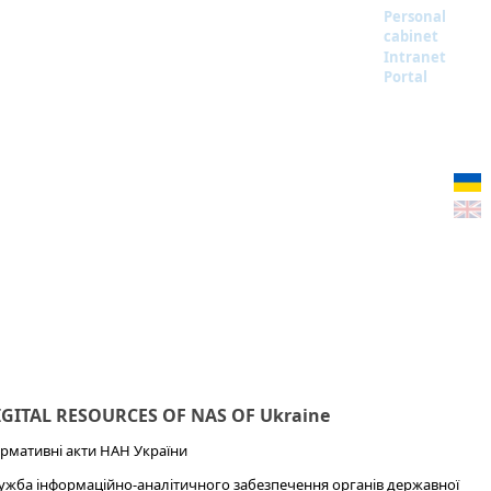
Personal
cabinet
Intranet
Portal
IGITAL RESOURCES OF NAS OF Ukraine
рмативні акти НАН України
ужба інформаційно-аналітичного забезпечення органів державної