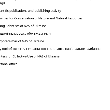
ади
entific publications and publishing activity
ivities for Conservation of Nature and Natural Resources
ng Scientists of NAS of Ukraine
адемічна мережа обміну даними
porate mail of NAS of Ukraine
укові об'єкти НАН України, що становлять національне надбання
ters for Collective Use of NAS of Ukraine
sonal office