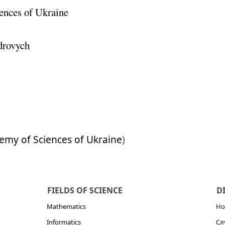
ences of Ukraine
drovych
emy of Sciences of Ukraine
)
FIELDS OF SCIENCE
D
Mathematics
Но
Informatics
Сл