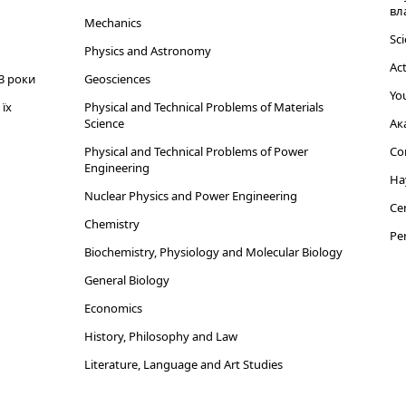
вл
Mechanics
Sci
Physics and Astronomy
Act
3 роки
Geosciences
You
їх
Physical and Technical Problems of Materials
Science
Ак
Physical and Technical Problems of Power
Cor
Engineering
На
Nuclear Physics and Power Engineering
Cen
Chemistry
Per
Biochemistry, Physiology and Molecular Biology
General Biology
Economics
History, Philosophy and Law
Literature, Language and Art Studies