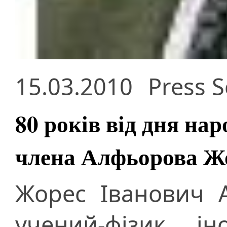
15.03.2010
Press S
80 років від дня на
члена Алфьорова Ж
Жорес Іванович 
учений-фізик, і