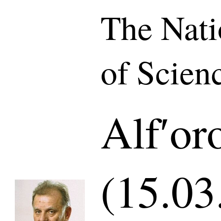
The Nat
of Scien
Alfʹor
(15.03