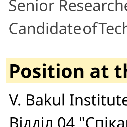
Senior Research
Candidate
of
Tech
Position at 
V. Bakul Institu
Відділ 04 "Спі