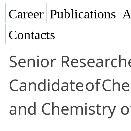
Career
Publications
A
Contacts
Senior Research
Candidate
of
Che
and Chemistry of