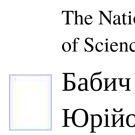
The Nat
of Scien
Бабич
Юрій