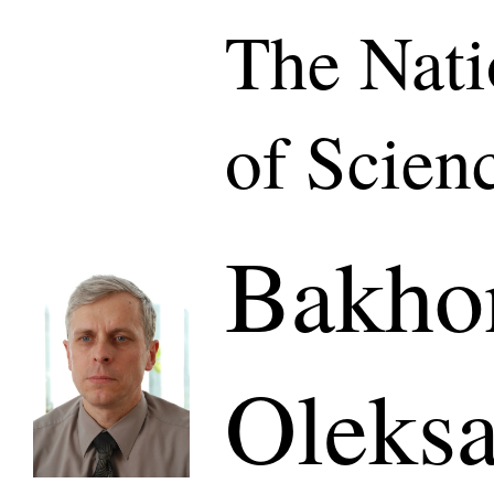
The Nat
of Scien
Bakho
Oleksa