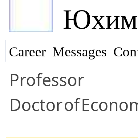
Юхим
Career
Messages
Cont
Professor
Doctor
of
Econom