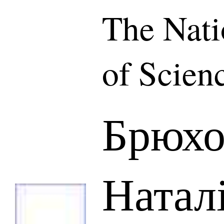
The Nat
of Scien
Брюхо
Натал