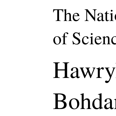
The Nat
of Scien
Hawry
Bohda