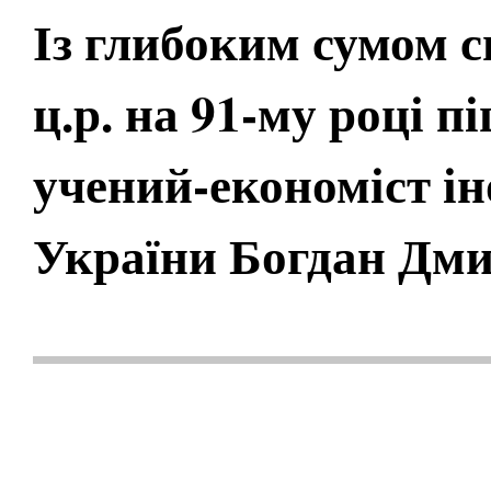
Із глибоким сумом 
ц.р. на 91-му році п
учений-економіст і
України Богдан Дм