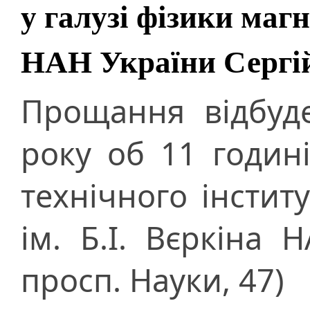
у галузі фізики маг
НАН України Сергі
Прощання відбуд
року об 11 годин
технічного інстит
ім. Б.І. Вєркіна 
просп. Науки, 47)