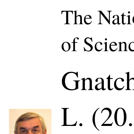
The Nat
of Scien
Gnatch
L. (20