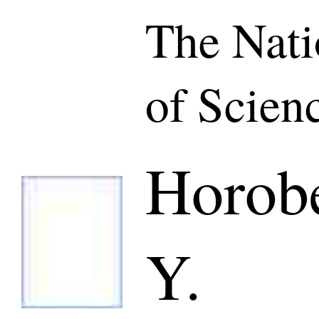
The Nat
of Scien
Horob
Y.