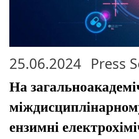
25.06.2024
Press S
На загальноакадем
міждисциплінарному
ензимні електрохіміч