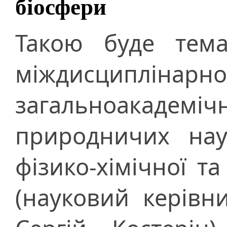
біосфери
Такою буде тема
міждисциплінарно
загальноакадеміч
природничих нау
фізико-хімічної та
(науковий керівн