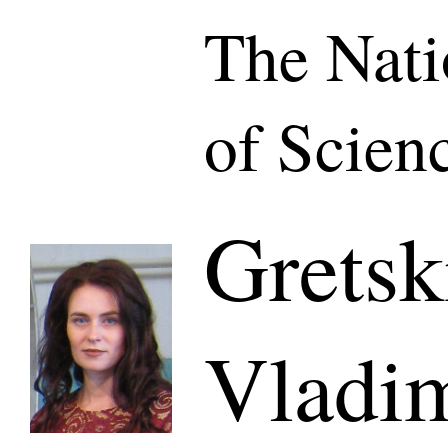
The Nat
of Scien
Gretsk
Vladi