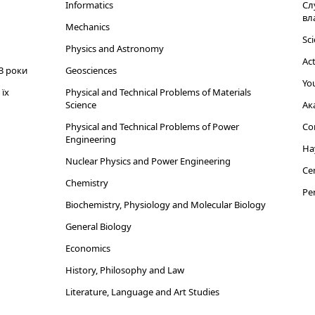
Informatics
Сл
вл
Mechanics
Sci
Physics and Astronomy
Act
3 роки
Geosciences
You
їх
Physical and Technical Problems of Materials
Science
Ак
Physical and Technical Problems of Power
Cor
Engineering
На
Nuclear Physics and Power Engineering
Cen
Chemistry
Per
Biochemistry, Physiology and Molecular Biology
General Biology
Economics
History, Philosophy and Law
Literature, Language and Art Studies