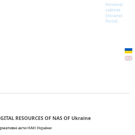
Personal
cabinet
Intranet
Portal
IGITAL RESOURCES OF NAS OF Ukraine
рмативні акти НАН України