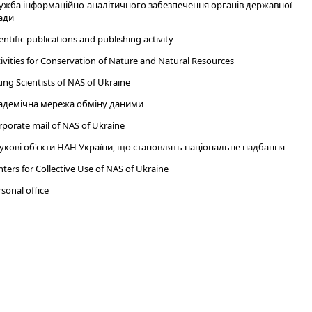
ужба інформаційно-аналітичного забезпечення органів державної
ади
entific publications and publishing activity
ivities for Conservation of Nature and Natural Resources
ng Scientists of NAS of Ukraine
адемічна мережа обміну даними
porate mail of NAS of Ukraine
укові об'єкти НАН України, що становлять національне надбання
ters for Collective Use of NAS of Ukraine
sonal office