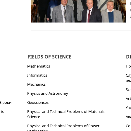
FIELDS OF SCIENCE
D
Mathematics
Но
Informatics
Сл
вл
Mechanics
Sci
Physics and Astronomy
Act
3 роки
Geosciences
You
їх
Physical and Technical Problems of Materials
Science
Ак
Physical and Technical Problems of Power
Cor