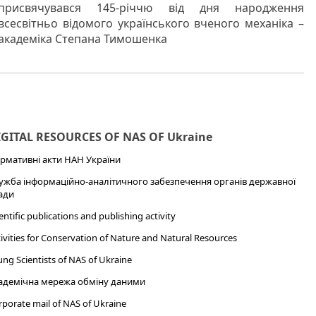
присвячувався 145-річчю від дня народження
всесвітньо відомого українського вченого механіка –
академіка Степана Тимошенка
IGITAL RESOURCES OF NAS OF Ukraine
рмативні акти НАН України
ужба інформаційно-аналітичного забезпечення органів державної
ади
entific publications and publishing activity
ivities for Conservation of Nature and Natural Resources
ng Scientists of NAS of Ukraine
адемічна мережа обміну даними
porate mail of NAS of Ukraine