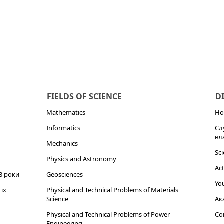
FIELDS OF SCIENCE
D
Mathematics
Но
Informatics
Сл
вл
Mechanics
Sci
Physics and Astronomy
Act
3 роки
Geosciences
You
їх
Physical and Technical Problems of Materials
Science
Ак
Physical and Technical Problems of Power
Cor
Engineering