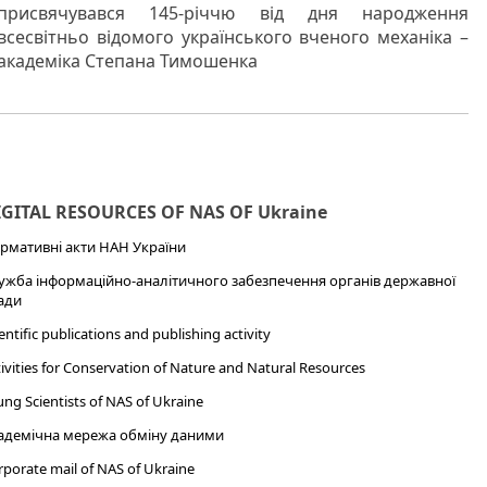
присвячувався 145-річчю від дня народження
всесвітньо відомого українського вченого механіка –
академіка Степана Тимошенка
IGITAL RESOURCES OF NAS OF Ukraine
рмативні акти НАН України
ужба інформаційно-аналітичного забезпечення органів державної
ади
entific publications and publishing activity
ivities for Conservation of Nature and Natural Resources
ng Scientists of NAS of Ukraine
адемічна мережа обміну даними
porate mail of NAS of Ukraine