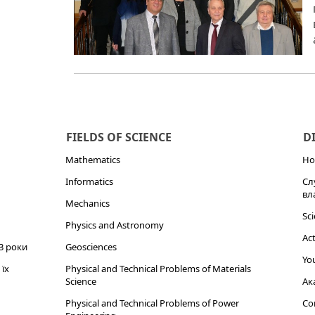
FIELDS OF SCIENCE
D
Mathematics
Но
Informatics
Сл
вл
Mechanics
Sci
Physics and Astronomy
Act
3 роки
Geosciences
You
їх
Physical and Technical Problems of Materials
Science
Ак
Physical and Technical Problems of Power
Cor