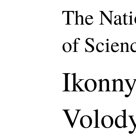
The Nat
of Scien
Ikonn
Volod