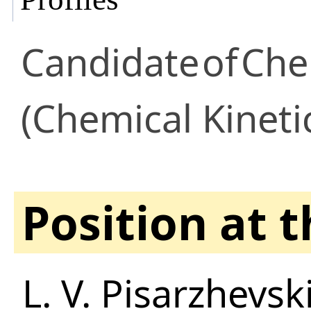
Candidate
of
Che
(Chemical Kineti
Position at 
L. V. Pisarzhevski