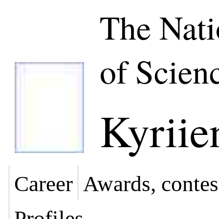
The Nat
of Scien
Kyriie
Career
Awards, contes
Profiles