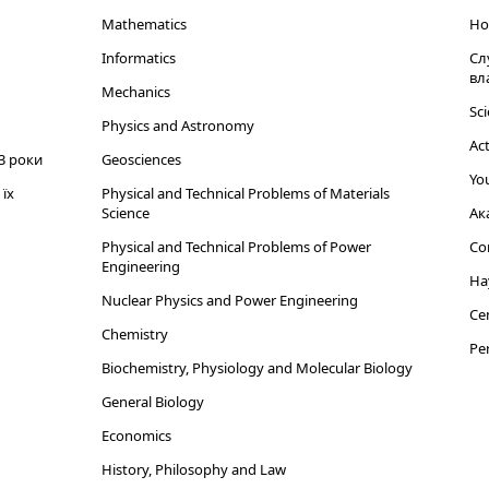
Mathematics
Но
Informatics
Сл
вл
Mechanics
Sci
Physics and Astronomy
Act
3 роки
Geosciences
You
їх
Physical and Technical Problems of Materials
Science
Ак
Physical and Technical Problems of Power
Cor
Engineering
На
Nuclear Physics and Power Engineering
Cen
Chemistry
Per
Biochemistry, Physiology and Molecular Biology
General Biology
Economics
History, Philosophy and Law