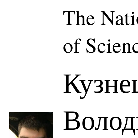
The Nat
of Scien
Кузне
Волод