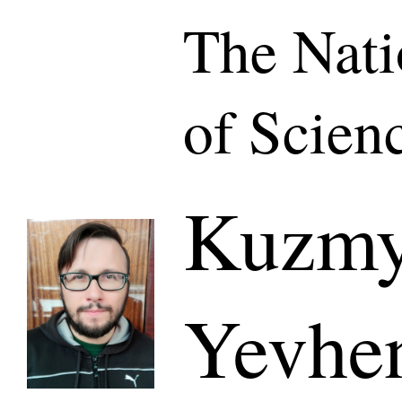
The Nat
of Scien
Kuzmy
Yevhe