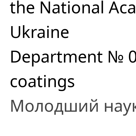
the National Ac
Ukraine
Department № 07
coatings
Молодший наук