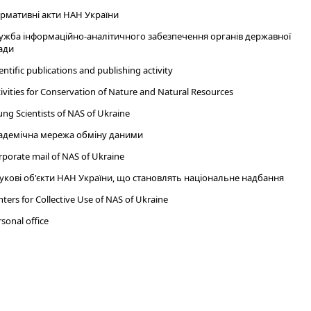
рмативні акти НАН України
ужба інформаційно-аналітичного забезпечення органів державної
ади
entific publications and publishing activity
ivities for Conservation of Nature and Natural Resources
ng Scientists of NAS of Ukraine
адемічна мережа обміну даними
porate mail of NAS of Ukraine
укові об'єкти НАН України, що становлять національне надбання
ters for Collective Use of NAS of Ukraine
sonal office