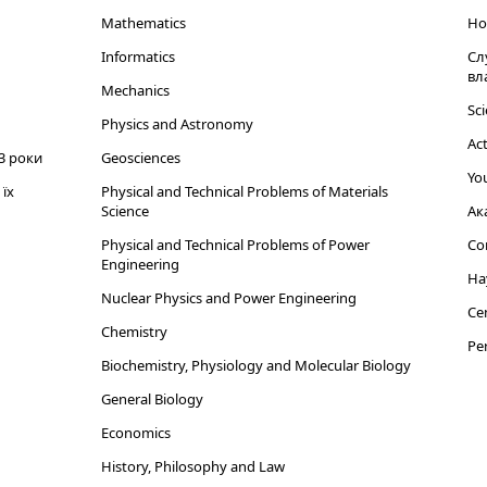
Mathematics
Но
Informatics
Сл
вл
Mechanics
Sci
Physics and Astronomy
Act
3 роки
Geosciences
You
їх
Physical and Technical Problems of Materials
Science
Ак
Physical and Technical Problems of Power
Cor
Engineering
На
Nuclear Physics and Power Engineering
Cen
Chemistry
Per
Biochemistry, Physiology and Molecular Biology
General Biology
Economics
History, Philosophy and Law