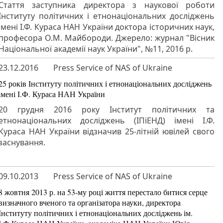
Стаття заступника директора з наукової роботи
Інституту політичних і етнонаціональних досліджень
імені І.Ф. Кураса НАН України доктора історичних наук,
професора О.М. Майбороди. Джерело: журнал "Вісник
Національної академії наук України", №11, 2016 р.
23.12.2016
Press Service of NAS of Ukraine
25 років Інституту політичних і етнонаціональних досліджень
імені І.Ф. Кураса НАН України
20 грудня 2016 року Інститут політичних та
етнонаціональних досліджень (ІПіЕНД) імені І.Ф.
Кураса НАН України відзначив 25-літній ювілей свого
заснування.
09.10.2013
Press Service of NAS of Ukraine
8 жовтня 2013 р. на 53-му році життя перестало битися серце
визначного вченого та організатора науки, директора
Інституту політичних і етнонаціональних досліджень ім.