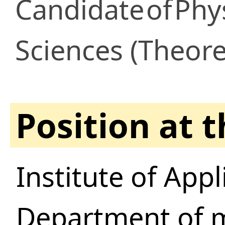
Candidate
of
Phy
Sciences (Theore
Position at 
Institute of App
Department of m