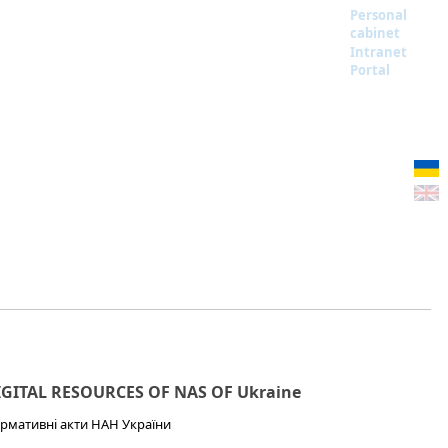
Personal
cabinet
Intranet
Portal
IGITAL RESOURCES OF NAS OF Ukraine
рмативні акти НАН України