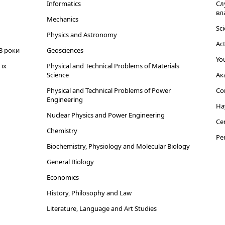
Informatics
Сл
вл
Mechanics
Sci
Physics and Astronomy
Act
3 роки
Geosciences
You
їх
Physical and Technical Problems of Materials
Science
Ак
Physical and Technical Problems of Power
Cor
Engineering
На
Nuclear Physics and Power Engineering
Cen
Chemistry
Per
Biochemistry, Physiology and Molecular Biology
General Biology
Economics
History, Philosophy and Law
Literature, Language and Art Studies