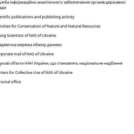
ужба інформаційно-аналітичного забезпечення органів державної
ади
entific publications and publishing activity
ivities for Conservation of Nature and Natural Resources
ng Scientists of NAS of Ukraine
адемічна мережа обміну даними
porate mail of NAS of Ukraine
укові об'єкти НАН України, що становлять національне надбання
ters for Collective Use of NAS of Ukraine
sonal office