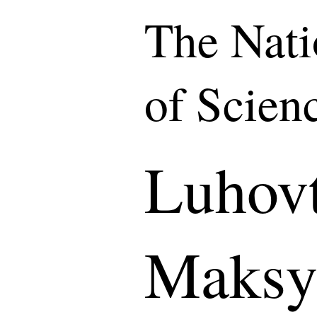
The Nat
of Scien
Luhov
Maksy