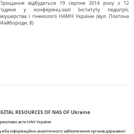
Прощання відбудеться 19 серпня 2014 року з 12
години у конференц-залі Інституту педіатрії,
акушерства і гінекології НАМН України (вул. Платона
Майбороди, 8)
IGITAL RESOURCES OF NAS OF Ukraine
рмативні акти НАН України
ужба інформаційно-аналітичного забезпечення органів державної