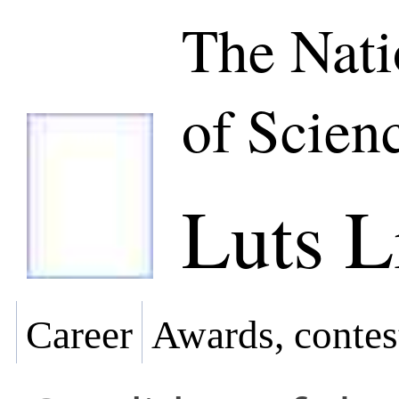
The Nat
of Scien
Luts Li
Career
Awards, contes