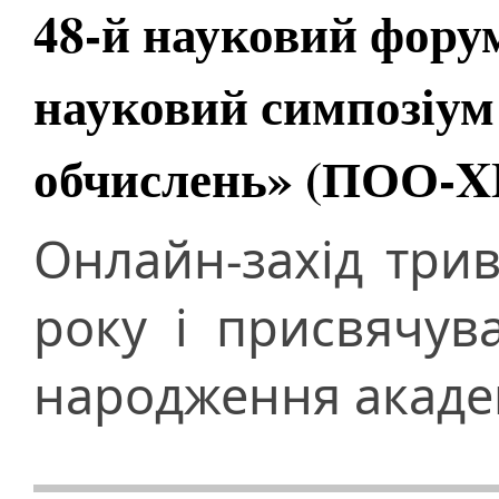
48-й науковий фору
науковий симпозіум
обчислень» (ПОО-X
Онлайн-захід три
року і присвячув
народження академ