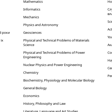
Mathematics
Но
Informatics
Сл
вл
Mechanics
Sci
Physics and Astronomy
Act
3 роки
Geosciences
You
їх
Physical and Technical Problems of Materials
Science
Ак
Physical and Technical Problems of Power
Cor
Engineering
На
Nuclear Physics and Power Engineering
Cen
Chemistry
Per
Biochemistry, Physiology and Molecular Biology
General Biology
Economics
History, Philosophy and Law
Literature, Language and Art Studies