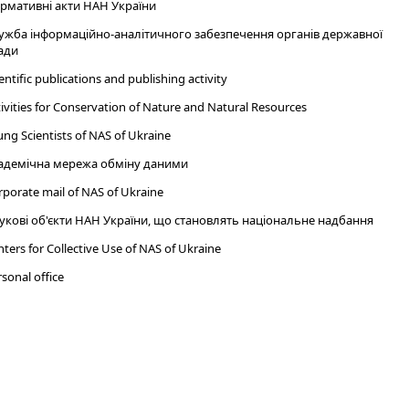
рмативні акти НАН України
ужба інформаційно-аналітичного забезпечення органів державної
ади
entific publications and publishing activity
ivities for Conservation of Nature and Natural Resources
ng Scientists of NAS of Ukraine
адемічна мережа обміну даними
porate mail of NAS of Ukraine
укові об'єкти НАН України, що становлять національне надбання
ters for Collective Use of NAS of Ukraine
sonal office