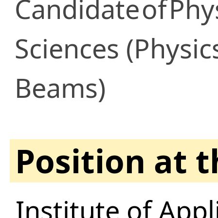
Candidate
of
Phy
Sciences (Physic
Beams)
Position at 
Institute of App