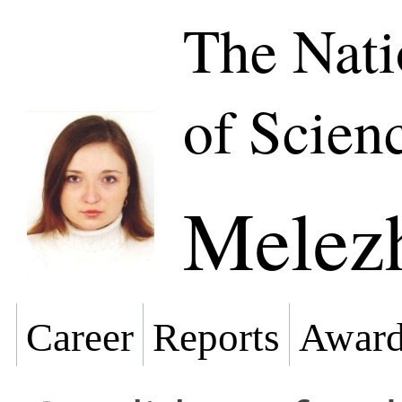
The Nat
of Scien
Melezh
Career
Reports
Award