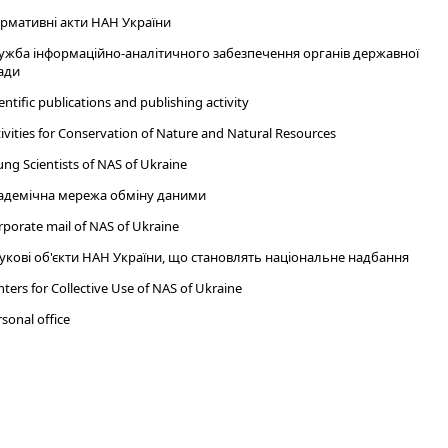
рмативні акти НАН України
ужба інформаційно-аналітичного забезпечення органів державної
ади
entific publications and publishing activity
ivities for Conservation of Nature and Natural Resources
ng Scientists of NAS of Ukraine
адемічна мережа обміну даними
porate mail of NAS of Ukraine
укові об'єкти НАН України, що становлять національне надбання
ters for Collective Use of NAS of Ukraine
sonal office