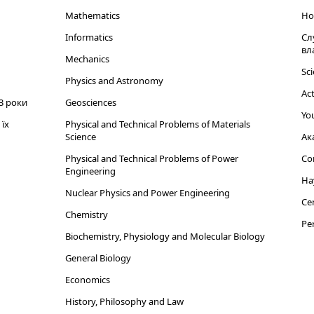
Mathematics
Но
Informatics
Сл
вл
Mechanics
Sci
Physics and Astronomy
Act
3 роки
Geosciences
You
їх
Physical and Technical Problems of Materials
Science
Ак
Physical and Technical Problems of Power
Cor
Engineering
На
Nuclear Physics and Power Engineering
Cen
Chemistry
Per
Biochemistry, Physiology and Molecular Biology
General Biology
Economics
History, Philosophy and Law