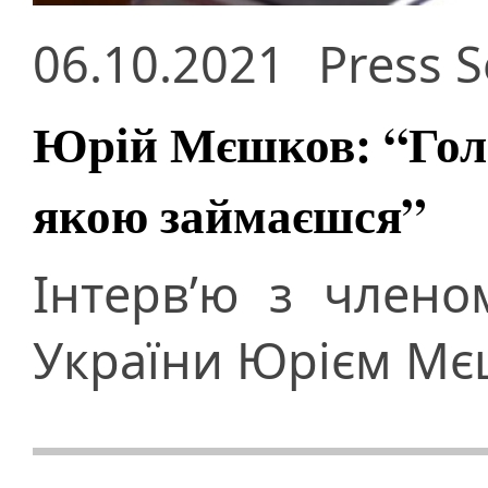
06.10.2021
Press S
Юрій Мєшков: “Голов
якою займаєшся”
Інтерв’ю з член
України Юрієм М