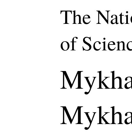
The Nat
of Scien
Mykha
Mykha