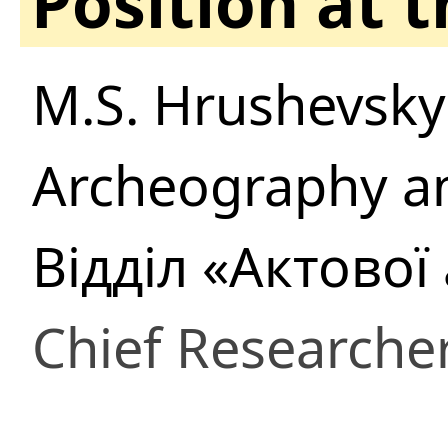
Position at 
M.S. Hrushevsky 
Archeography an
Відділ «Актової
Chief Researche