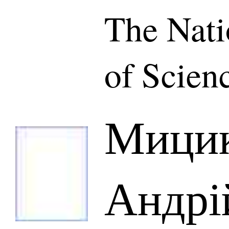
The Nat
of Scien
Мици
Андрі