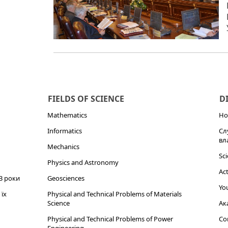
FIELDS OF SCIENCE
D
Mathematics
Но
Informatics
Сл
вл
Mechanics
Sci
Physics and Astronomy
Act
3 роки
Geosciences
You
їх
Physical and Technical Problems of Materials
Science
Ак
Physical and Technical Problems of Power
Cor