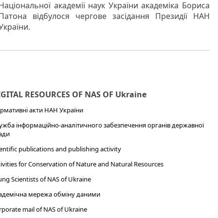
Національної академії наук України академіка Бориса
Патона відбулося чергове засідання Президії НАН
України.
IGITAL RESOURCES OF NAS OF Ukraine
рмативні акти НАН України
ужба інформаційно-аналітичного забезпечення органів державної
ади
entific publications and publishing activity
ivities for Conservation of Nature and Natural Resources
ng Scientists of NAS of Ukraine
адемічна мережа обміну даними
porate mail of NAS of Ukraine