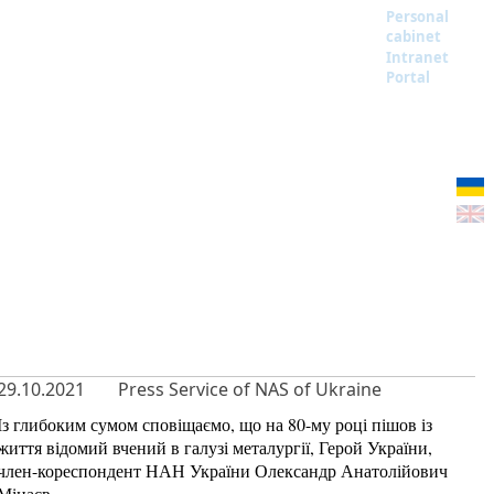
Personal
cabinet
Intranet
Portal
29.10.2021
Press Service of NAS of Ukraine
Із глибоким сумом сповіщаємо, що на 80-му році пішов із
життя відомий вчений в галузі металургії, Герой України,
член-кореспондент НАН України Олександр Анатолійович
Мінаєв