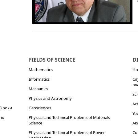
FIELDS OF SCIENCE
D
Mathematics
Но
Informatics
Сл
вл
Mechanics
Sci
Physics and Astronomy
Act
3 роки
Geosciences
You
їх
Physical and Technical Problems of Materials
Science
Ак
Physical and Technical Problems of Power
Cor