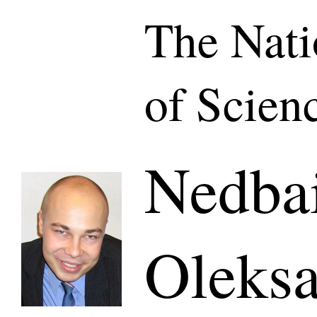
The Nat
of Scien
Nedba
Oleks