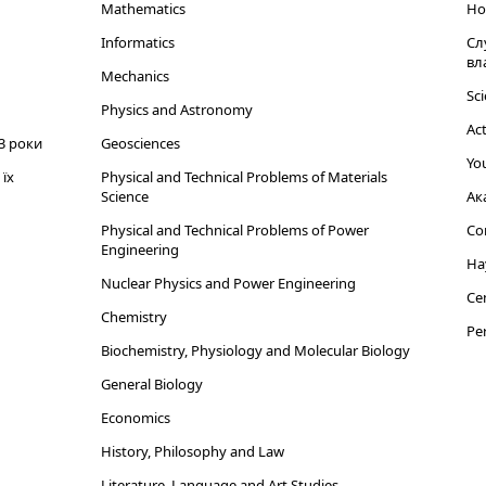
Mathematics
Но
Informatics
Сл
вл
Mechanics
Sci
Physics and Astronomy
Act
3 роки
Geosciences
You
їх
Physical and Technical Problems of Materials
Science
Ак
Physical and Technical Problems of Power
Cor
Engineering
На
Nuclear Physics and Power Engineering
Cen
Chemistry
Per
Biochemistry, Physiology and Molecular Biology
General Biology
Economics
History, Philosophy and Law
Literature, Language and Art Studies