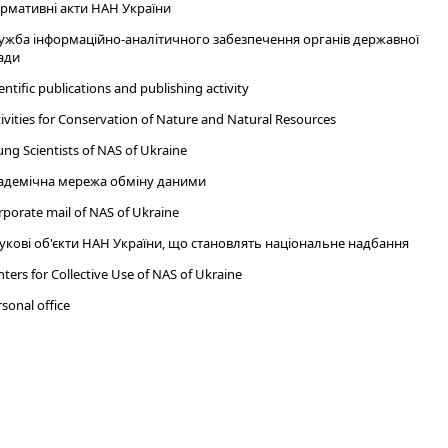
рмативні акти НАН України
ужба інформаційно-аналітичного забезпечення органів державної
ади
entific publications and publishing activity
ivities for Conservation of Nature and Natural Resources
ng Scientists of NAS of Ukraine
адемічна мережа обміну даними
porate mail of NAS of Ukraine
укові об'єкти НАН України, що становлять національне надбання
ters for Collective Use of NAS of Ukraine
sonal office